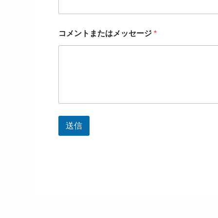
コ
コメントまたはメッセージ
*
メ
ン
ト
ま
た
は
メ
ッ
セ
ー
送信
ジ
コ
メ
ン
ト
ま
た
は
メ
ッ